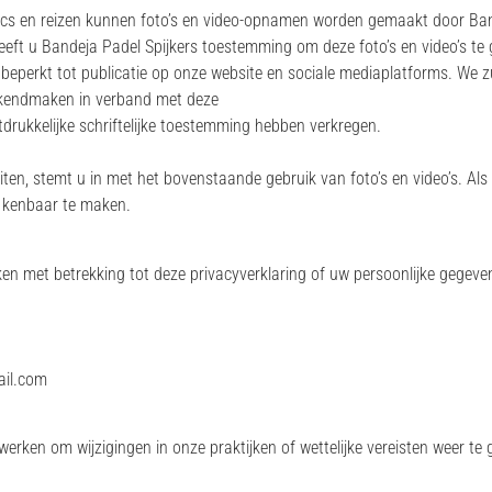
inics en reizen kunnen foto’s en video-opnamen worden gemaakt door Ban
eeft u Bandeja Padel Spijkers toestemming om deze foto’s en video’s te
t beperkt tot publicatie op onze website en sociale mediaplatforms. We z
bekendmaken in verband met deze
itdrukkelijke schriftelijke toestemming hebben verkregen.
ten, stemt u in met het bovenstaande gebruik van foto’s en video’s. Als 
ns kenbaar te maken.
en met betrekking tot deze privacyverklaring of uw persoonlijke gegev
ail.com
erken om wijzigingen in onze praktijken of wettelijke vereisten weer te