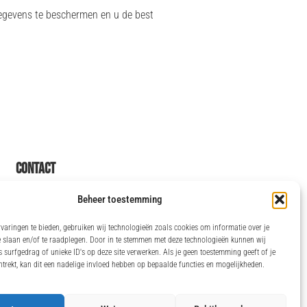
 gegevens te beschermen en u de best
Contact
bandejapadeltoernooien@gmail.com
Beheer toestemming
06 46710362
varingen te bieden, gebruiken wij technologieën zoals cookies om informatie over je
Ik wil meer weten
 slaan en/of te raadplegen. Door in te stemmen met deze technologieën kunnen wij
 surfgedrag of unieke ID's op deze site verwerken. Als je geen toestemming geeft of je
trekt, kan dit een nadelige invloed hebben op bepaalde functies en mogelijkheden.
6