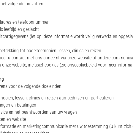
 het volgende omvatten:
iladres en telefoonnummer
s leeftijd en geslacht
ditcardgegevens (let op: deze informatie wordt veilig verwerkt en opgesl
etrekking tot padeltoernooien, lessen, clinics en reizen
nneer u contact met ons opneemt via onze website of andere communica
 onze website, inclusief cookies (zie onscookiebeleid voor meer informat
ng
ens voor de volgende doeleinden:
ooien, lessen, clinics en reizen aan bedrijven en particulieren
ingen en betalingen
ervice en het beantwoorden van uw vragen
ten en website
informatie en marketingcommunicatie met uw toestemming (u kunt zich