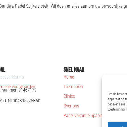
Bandeja Padel Spijkers stelt. Wij doen er alles aan om uw persoonlijke
gal
Snel Naar
vacyverklaring
Home
emene voorwaarden
Toernooien
-nummer: 91467179
Om de beste er
Clinics
apparaat op te
-id: NL004895225B60
gegevens zoals
Over ons
toestemming in
Padel vakantie Spanje op Ibiza 202