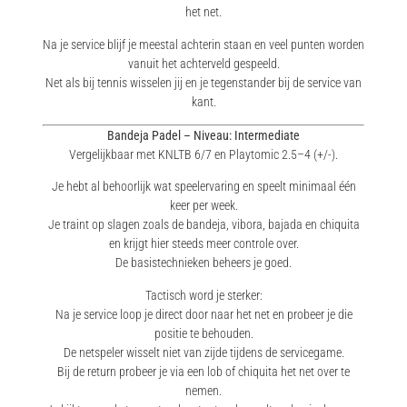
het net.
Na je service blijf je meestal achterin staan en veel punten worden
vanuit het achterveld gespeeld.
Net als bij tennis wisselen jij en je tegenstander bij de service van
kant.
Bandeja Padel – Niveau: Intermediate
Vergelijkbaar met KNLTB 6/7 en Playtomic 2.5–4 (+/-).
Je hebt al behoorlijk wat speelervaring en speelt minimaal één
keer per week.
Je traint op slagen zoals de bandeja, vibora, bajada en chiquita
en krijgt hier steeds meer controle over.
De basistechnieken beheers je goed.
Tactisch word je sterker:
Na je service loop je direct door naar het net en probeer je die
positie te behouden.
De netspeler wisselt niet van zijde tijdens de servicegame.
Bij de return probeer je via een lob of chiquita het net over te
nemen.