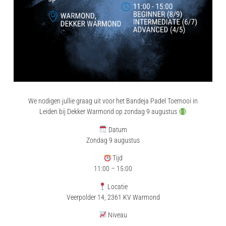
We nodigen jullie graag uit voor het Bandeja Padel Toernooi in
Leiden bij Dekker Warmond op zondag 9 augustus
Datum
Zondag 9 augustus
Tijd
11:00 – 15:00
Locatie
Veerpolder 14, 2361 KV Warmond
Niveau