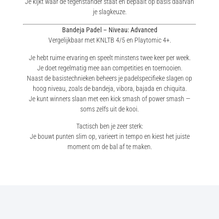
Je kijkt waar de tegenstander staat en bepaalt op basis daarvan
je slagkeuze.
Bandeja Padel – Niveau: Advanced
Vergelijkbaar met KNLTB 4/5 en Playtomic 4+.
Je hebt ruime ervaring en speelt minstens twee keer per week.
Je doet regelmatig mee aan competities en toernooien.
Naast de basistechnieken beheers je padelspecifieke slagen op
hoog niveau, zoals de bandeja, vibora, bajada en chiquita.
Je kunt winners slaan met een kick smash of power smash —
soms zelfs uit de kooi.
Tactisch ben je zeer sterk:
Je bouwt punten slim op, varieert in tempo en kiest het juiste
moment om de bal af te maken.