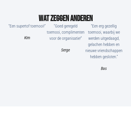
Wat zeggen anderen
“Een supertof toernooi!”
“Goed geregeld
“Een erg gezellig
toernooi, complimenten
toernooi, waarbij we
Kim
voor de organisatie!”
werden uitgedaagd,
gelachen hebben en
Serge
nieuwe vriendschappen
hebben gesloten.”
Bas