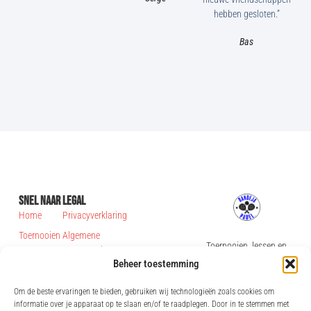
hebben gesloten.”
Bas
Snel Naar
Legal
Home
Privacyverklaring
Toernooien
Algemene
Toernooien, lessen en
voorwaarden
Contact
Clinics
KvK-
clinics.
Beheer toestemming
bandejapadeltoernooien@gmail.com
nummer:
Over ons
91467179
06 46710362
Om de beste ervaringen te bieden, gebruiken wij technologieën zoals cookies om
Padel
informatie over je apparaat op te slaan en/of te raadplegen. Door in te stemmen met
BTW-id:
vakantie