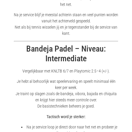
het net.
Na je service blijf je meestal achterin staan en veel punten worden
vanuit het achterveld gespeeld.
Net als bij tennis wisselen jij en je tegenstander bij de service van
kant.
Bandeja Padel – Niveau:
Intermediate
Vergelijkbaar met KNLTB 6/7 en Playtomic 2.5–4 (+/-).
Je hebt al behoorlijk wat speelervaring en speelt minimaal één
keer per week.
Je traint op slagen zoals de bandeja, vibora, bajada en chiquita
en krijgt hier steeds meer controle over.
De basistechnieken beheers je goed.
Tactisch word je sterker:
Na je service loop je direct door naar het net en probeer je