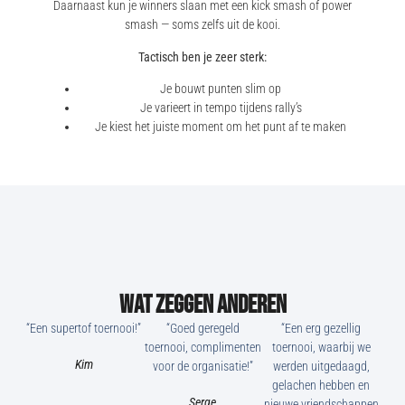
Daarnaast kun je winners slaan met een kick smash of power
smash — soms zelfs uit de kooi.
Tactisch ben je zeer sterk:
Je bouwt punten slim op
Je varieert in tempo tijdens rally’s
Je kiest het juiste moment om het punt af te maken
Wat zeggen anderen
“Een supertof toernooi!”
“Goed geregeld
“Een erg gezellig
toernooi, complimenten
toernooi, waarbij we
Kim
voor de organisatie!”
werden uitgedaagd,
gelachen hebben en
Serge
nieuwe vriendschappen