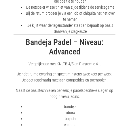
die positie te houden
De netspeler wisselt niet van zijde tijdens de servicegame
Bij de return probeer je via een lob of chiquita het net over
te nemen
Je kijkt waar de tegenstander staat en bepaalt op basis
daarvan je slagkeuze
Bandeja Padel – Niveau:
Advanced
Vergelijkbaar met KNLTB 4/5 en Playtomic 4+.
Je hebt ruime ervaring en speelt minstens twee keer per week.
Je doet regelmatig mee aan competities en toernooien.
Naast de basistechnieken beheers je padelspecifieke slagen op
hoog niveau, zoals:
bandeja
vibora
bajada
chiquita